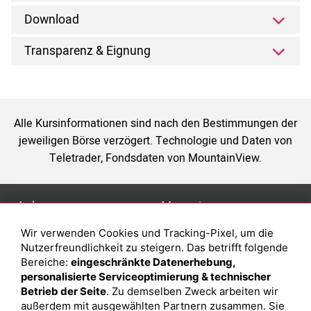
Download
Transparenz & Eignung
Alle Kursinformationen sind nach den Bestimmungen der
jeweiligen Börse verzögert. Technologie und Daten von
Teletrader, Fondsdaten von MountainView.
Anlage
Magazin
Wir verwenden Cookies und Tracking-Pixel, um die
Depot eröffnen
Was sind sind ETFs?
Nutzerfreundlichkeit zu steigern. Das betrifft folgende
Depot vergleichen
Sparplan Vorteile
Bereiche:
eingeschränkte Datenerhebung,
personalisierte Serviceoptimierung & technischer
Junior Depot
Was ist ein Fonds?
Betrieb der Seite
. Zu demselben Zweck arbeiten wir
Top-Seller-Fonds
außerdem mit ausgewählten Partnern zusammen. Sie