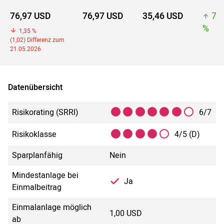
76,97 USD
76,97 USD
35,46 USD
76
%
1,35 %
(1,02) Differenz zum
21.05.2026
Datenübersicht
Risikorating (SRRI)
6/7
Risikoklasse
4/5 (D)
Sparplanfähig
Nein
Mindestanlage bei
Ja
Einmalbeitrag
Einmalanlage möglich
1,00 USD
ab