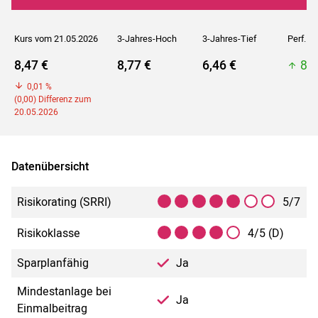
Kurs vom 21.05.2026
3-Jahres-Hoch
3-Jahres-Tief
Perf. 5J
8,47 €
8,77 €
6,46 €
8,7
0,01 %
(0,00) Differenz zum
20.05.2026
Datenübersicht
Risikorating (SRRI)
5/7
Risikoklasse
4/5 (D)
Sparplanfähig
Ja
Mindestanlage bei
Ja
Einmalbeitrag