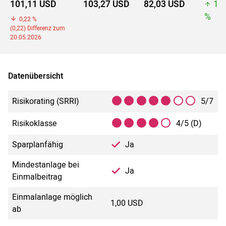
101,11 USD
103,27 USD
82,03 USD
10
%
0,22 %
(0,22) Differenz zum
20.05.2026
Datenübersicht
Risikorating (SRRI)
5/7
Risikoklasse
4/5 (D)
Sparplanfähig
Ja
Mindestanlage bei
Ja
Einmalbeitrag
Einmalanlage möglich
1,00 USD
ab