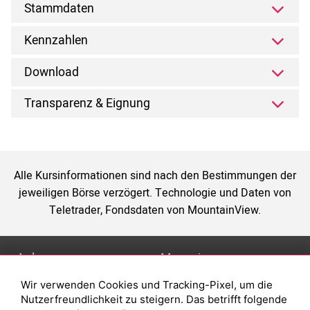
Stammdaten
Kennzahlen
Download
Transparenz & Eignung
Alle Kursinformationen sind nach den Bestimmungen der
jeweiligen Börse verzögert. Technologie und Daten von
Teletrader, Fondsdaten von MountainView.
Anlage
Magazin
Wir verwenden Cookies und Tracking-Pixel, um die
Depot eröffnen
Was sind sind ETFs?
Nutzerfreundlichkeit zu steigern. Das betrifft folgende
Depot vergleichen
Sparplan Vorteile