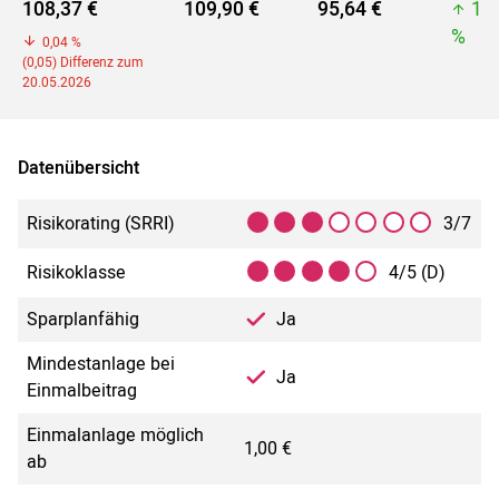
108,37 €
109,90 €
95,64 €
11
%
0,04 %
(0,05) Differenz zum
20.05.2026
Datenübersicht
Risikorating (SRRI)
3/7
Risikoklasse
4/5 (D)
Sparplanfähig
Ja
Mindestanlage bei
Ja
Einmalbeitrag
Einmalanlage möglich
1,00 €
ab