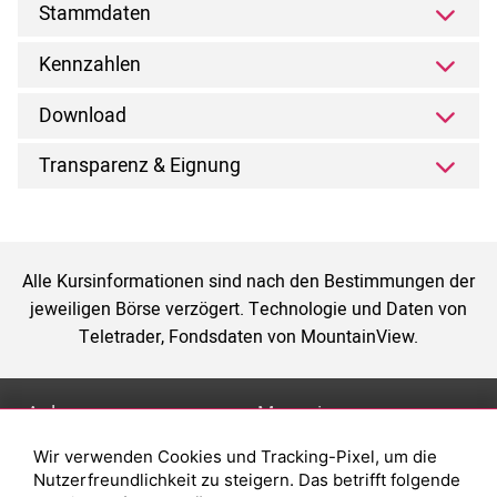
Stammdaten
Kennzahlen
Download
Transparenz & Eignung
Alle Kursinformationen sind nach den Bestimmungen der
jeweiligen Börse verzögert. Technologie und Daten von
Teletrader, Fondsdaten von MountainView.
Anlage
Magazin
Wir verwenden Cookies und Tracking-Pixel, um die
Depot eröffnen
Was sind sind ETFs?
Nutzerfreundlichkeit zu steigern. Das betrifft folgende
Depot vergleichen
Sparplan Vorteile