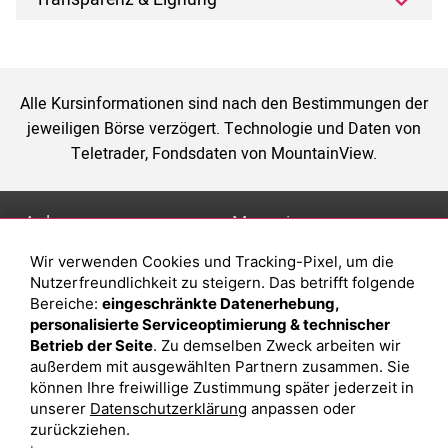
Alle Kursinformationen sind nach den Bestimmungen der
jeweiligen Börse verzögert. Technologie und Daten von
Teletrader, Fondsdaten von MountainView.
Anlage
Magazin
Wir verwenden Cookies und Tracking-Pixel, um die
Depot eröffnen
Was sind sind ETFs?
Nutzerfreundlichkeit zu steigern. Das betrifft folgende
Depot vergleichen
Sparplan Vorteile
Bereiche:
eingeschränkte Datenerhebung,
personalisierte Serviceoptimierung & technischer
Junior Depot
Was ist ein Fonds?
Betrieb der Seite
. Zu demselben Zweck arbeiten wir
Top-Seller-Fonds
außerdem mit ausgewählten Partnern zusammen. Sie
können Ihre freiwillige Zustimmung später jederzeit in
Top-Fonds
unserer
Datenschutzerklärung
anpassen oder
Fonds-Suche
zurückziehen.