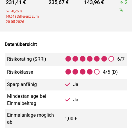
231,41 €
235,67 €
143,96 €
23
%
-0,26 %
(-0,61) Differenz zum
20.05.2026
Datenübersicht
Risikorating (SRRI)
6/7
Risikoklasse
4/5 (D)
Sparplanfähig
Ja
Mindestanlage bei
Ja
Einmalbeitrag
Einmalanlage möglich
1,00 €
ab