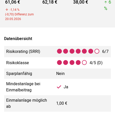
61,06 €
62,18 €
38,00 €
62
%
-1,14 %
(-0,70) Differenz zum
20.05.2026
Datenübersicht
Risikorating (SRRI)
6/7
Risikoklasse
4/5 (D)
Sparplanfähig
Nein
Mindestanlage bei
Ja
Einmalbeitrag
Einmalanlage möglich
1,00 €
ab