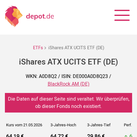
ETFs
iShares ATX UCITS ETF (DE)
iShares ATX UCITS ETF (DE)
WKN: A0D8Q2 / ISIN: DE000A0D8Q23 /
BlackRock AM (DE)
Die Daten auf dieser Seite sind veraltet. Wir überprüfen,
ob dieser Fonds noch existiert.
Kurs vom 21.05.2026
3-Jahres-Hoch
3-Jahres-Tief
Perf. 5J
64,19 €
64,72 €
29,86 €
64