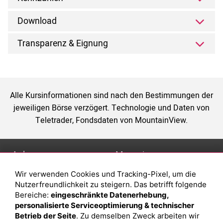
Download
Transparenz & Eignung
Alle Kursinformationen sind nach den Bestimmungen der
jeweiligen Börse verzögert. Technologie und Daten von
Teletrader, Fondsdaten von MountainView.
Anlage
Magazin
Wir verwenden Cookies und Tracking-Pixel, um die
Depot eröffnen
Was sind sind ETFs?
Nutzerfreundlichkeit zu steigern. Das betrifft folgende
Depot vergleichen
Sparplan Vorteile
Bereiche:
eingeschränkte Datenerhebung,
personalisierte Serviceoptimierung & technischer
Junior Depot
Was ist ein Fonds?
Betrieb der Seite
. Zu demselben Zweck arbeiten wir