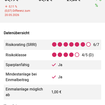
%
0,11 %
(0,07) Differenz zum
20.05.2026
Datenübersicht
Risikorating (SRRI)
6/7
Risikoklasse
4/5 (D)
Sparplanfähig
Ja
Mindestanlage bei
Ja
Einmalbeitrag
Einmalanlage möglich
1,00 €
ab