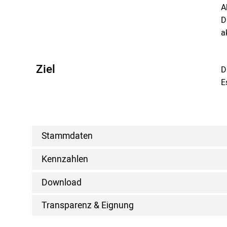
A
D
a
Ziel
D
E
Stammdaten
Kennzahlen
Download
Transparenz & Eignung