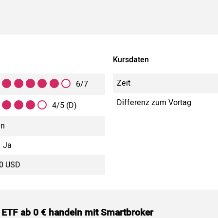
Kursdaten
Zeit
6/7
Differenz zum Vortag
4/5 (D)
in
Ja
00 USD
 ETF ab 0 € handeln mit Smartbroker