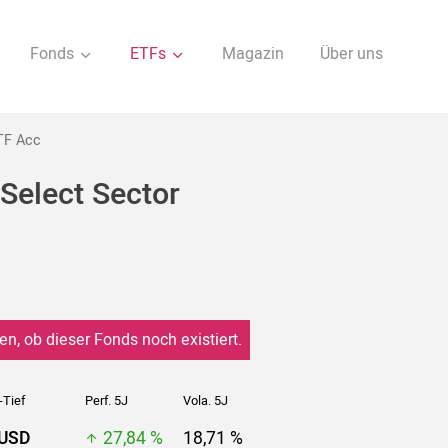
Fonds
ETFs
Magazin
Über uns
TF Acc
Select Sector
en, ob dieser Fonds noch existiert.
-Tief
Perf. 5J
Vola. 5J
 USD
27,84 %
18,71 %