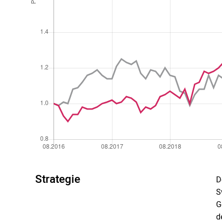
Strategie
D
S
G
d