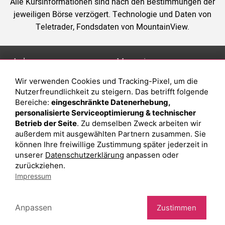
Alle Kursinformationen sind nach den Bestimmungen der
jeweiligen Börse verzögert. Technologie und Daten von
Teletrader, Fondsdaten von MountainView.
Anlage
Magazin
Wir verwenden Cookies und Tracking-Pixel, um die
Depot eröffnen
Was sind sind ETFs?
Nutzerfreundlichkeit zu steigern. Das betrifft folgende
Depot vergleichen
Sparplan Vorteile
Bereiche:
eingeschränkte Datenerhebung,
personalisierte Serviceoptimierung & technischer
Junior Depot
Was ist ein Fonds?
Betrieb der Seite
. Zu demselben Zweck arbeiten wir
Top-Seller-Fonds
außerdem mit ausgewählten Partnern zusammen. Sie
können Ihre freiwillige Zustimmung später jederzeit in
Top-Fonds
unserer
Datenschutzerklärung
anpassen oder
Fonds-Suche
zurückziehen.
Impressum
Besuchen Sie uns auf Facebook
Anpassen
Zustimmen
Impressum
Datenschutzerklärung