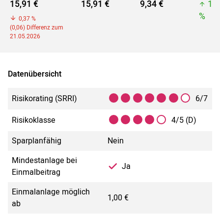
15,91 €
15,91 €
9,34 €
15
%
0,37 %
(0,06) Differenz zum
21.05.2026
Datenübersicht
Risikorating (SRRI)
6/7
Risikoklasse
4/5 (D)
Sparplanfähig
Nein
Mindestanlage bei
Ja
Einmalbeitrag
Einmalanlage möglich
1,00 €
ab