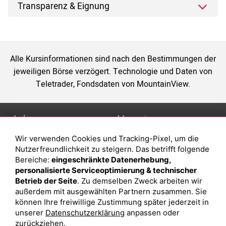
Transparenz & Eignung
Alle Kursinformationen sind nach den Bestimmungen der
jeweiligen Börse verzögert. Technologie und Daten von
Teletrader, Fondsdaten von MountainView.
Anlage
Magazin
Wir verwenden Cookies und Tracking-Pixel, um die
Depot eröffnen
Was sind sind ETFs?
Nutzerfreundlichkeit zu steigern. Das betrifft folgende
Depot vergleichen
Sparplan Vorteile
Bereiche:
eingeschränkte Datenerhebung,
personalisierte Serviceoptimierung & technischer
Junior Depot
Was ist ein Fonds?
Betrieb der Seite
. Zu demselben Zweck arbeiten wir
Top-Seller-Fonds
außerdem mit ausgewählten Partnern zusammen. Sie
können Ihre freiwillige Zustimmung später jederzeit in
Top-Fonds
unserer
Datenschutzerklärung
anpassen oder
Fonds-Suche
zurückziehen.