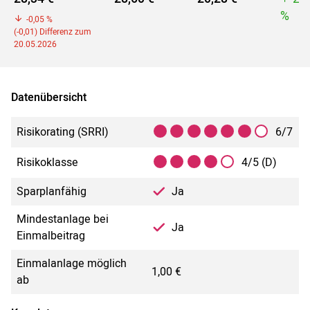
%
-0,05 %
(-0,01) Differenz zum
20.05.2026
Datenübersicht
Risikorating (SRRI)
6/7
Risikoklasse
4/5 (D)
Sparplanfähig
Ja
Mindestanlage bei
Ja
Einmalbeitrag
Einmalanlage möglich
1,00 €
ab