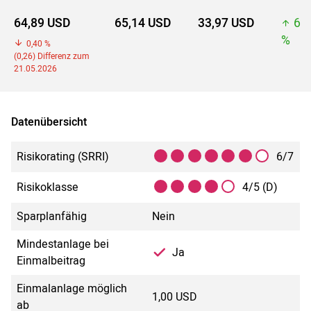
64,89 USD
65,14 USD
33,97 USD
65
%
0,40 %
(0,26) Differenz zum
21.05.2026
Datenübersicht
Risikorating (SRRI)
6/7
Risikoklasse
4/5 (D)
Sparplanfähig
Nein
Mindestanlage bei
Ja
Einmalbeitrag
Einmalanlage möglich
1,00 USD
ab