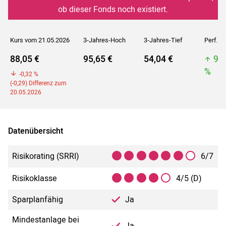
ob dieser Fonds noch existiert.
Kurs vom 21.05.2026
3-Jahres-Hoch
3-Jahres-Tief
Perf. 5J
88,05 €
95,65 €
54,04 €
95
%
-0,32 %
(-0,29) Differenz zum
20.05.2026
Datenübersicht
Risikorating (SRRI)
6/7
Risikoklasse
4/5 (D)
Sparplanfähig
Ja
Mindestanlage bei
Ja